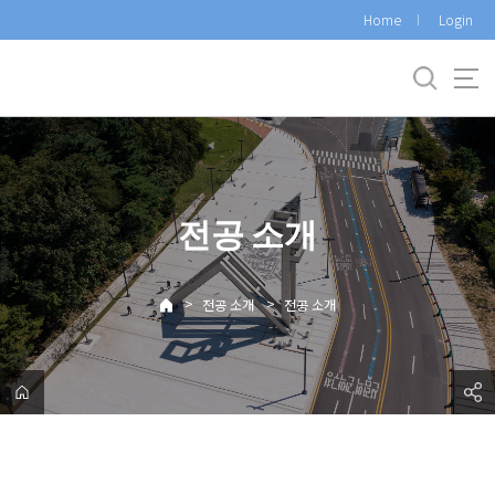
바
Home
Login
로
가
기
메
뉴
전공 소개
>
>
전공 소개
전공 소개