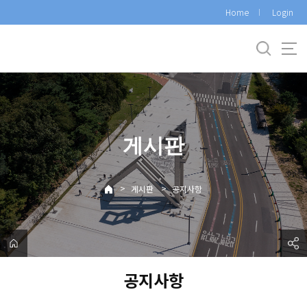
바
Home
Login
로
가
기
메
뉴
게시판
>
>
게시판
공지사항
공지사항